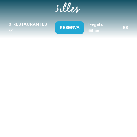
3 RESTAURANTES
Regala
RESERVA
ES
5illes