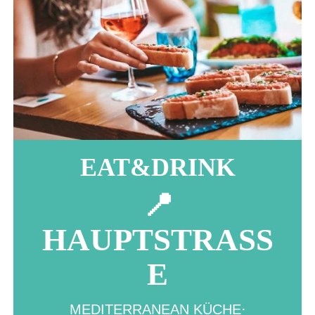
EAT&DRINK
📍
HAUPTSTRASS
E
MEDITERRANEAN KÜCHE·