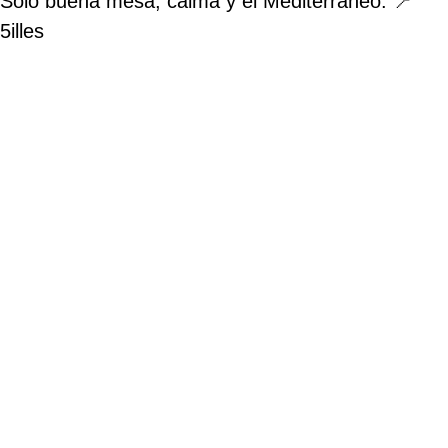
Solo buena mesa, calma y el Mediterráneo. 📍
5illes