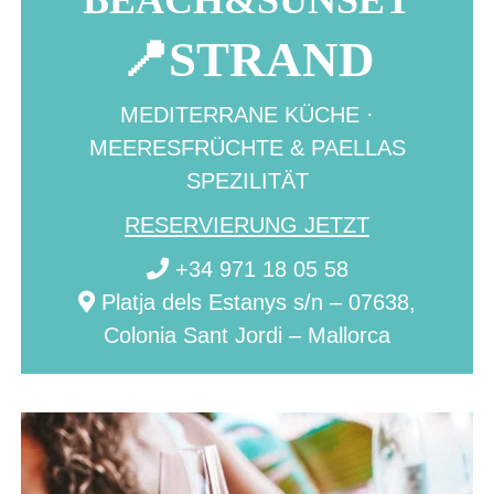
📍STRAND
MEDITERRANE KÜCHE ·
MEERESFRÜCHTE & PAELLAS
SPEZILITÄT
RESERVIERUNG JETZT
+34 971 18 05 58
Platja dels Estanys s/n – 07638,
Colonia Sant Jordi – Mallorca