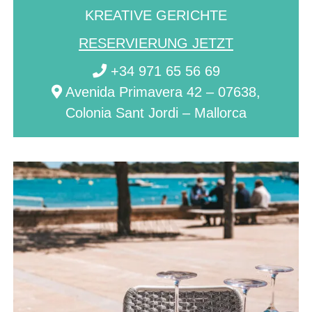
KREATIVE GERICHTE
RESERVIERUNG JETZT
+34 971 65 56 69
Avenida Primavera 42 – 07638,
Colonia Sant Jordi – Mallorca