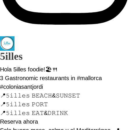
5illes
Hola 5illes foodie!🏖️🍴
3 Gastronomic restaurants in #mallorca
#coloniasantjordi
📍𝟻𝚒𝚕𝚕𝚎𝚜 𝙱𝙴𝙰𝙲𝙷&𝚂𝚄𝙽𝚂𝙴𝚃
📍𝟻𝚒𝚕𝚕𝚎𝚜 𝙿𝙾𝚁𝚃
📍𝟻𝚒𝚕𝚕𝚎𝚜 𝙴𝙰𝚃&𝙳𝚁𝙸𝙽𝙺
Reserva ahora